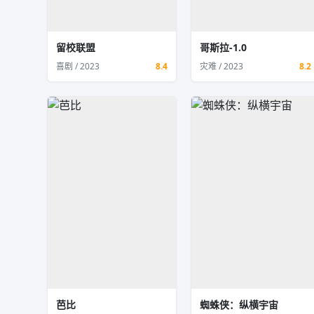
留校联盟
哥斯拉-1.0
喜剧 / 2023
8.4
灾难 / 2023
8.2
芭比
蜘蛛侠：纵横宇宙